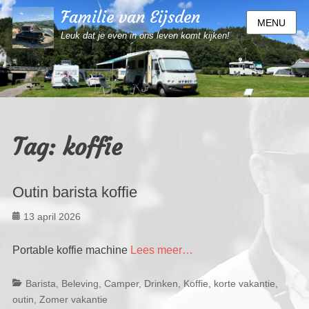
Familie van Eijsden
MENU
Leuk dat je even in ons leven komt kijken!
Tag:
koffie
Outin barista koffie
Geplaatst
13 april 2026
op
Portable koffie machine
Lees meer…
Categorieën
Ta
Barista
,
Beleving
,
Camper
,
Drinken
,
Koffie
,
korte vakantie
,
outin
,
Zomer vakantie