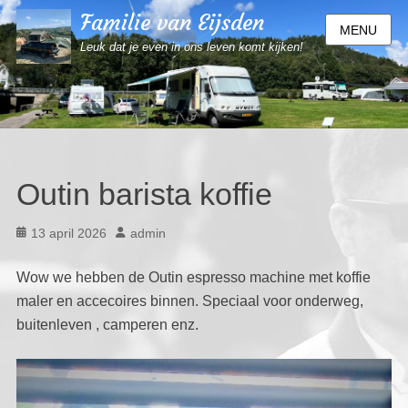
Familie van Eijsden
MENU
Leuk dat je even in ons leven komt kijken!
Outin barista koffie
Geplaatst
Auteur
13 april 2026
admin
op
Wow we hebben de Outin espresso machine met koffie
maler en accecoires binnen. Speciaal voor onderweg,
buitenleven , camperen enz.