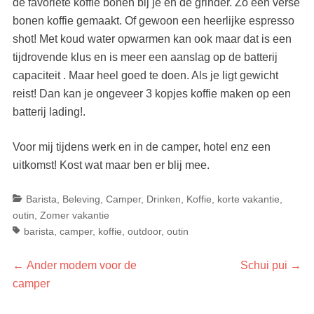
de favoriete koffie bonen bij je en de grinder. Zo een verse
bonen koffie gemaakt. Of gewoon een heerlijke espresso
shot! Met koud water opwarmen kan ook maar dat is een
tijdrovende klus en is meer een aanslag op de batterij
capaciteit . Maar heel goed te doen. Als je ligt gewicht
reist! Dan kan je ongeveer 3 kopjes koffie maken op een
batterij lading!.
Voor mij tijdens werk en in de camper, hotel enz een
uitkomst! Kost wat maar ben er blij mee.
Categorieën
Ta
Barista
,
Beleving
,
Camper
,
Drinken
,
Koffie
,
korte vakantie
,
outin
,
Zomer vakantie
barista
,
camper
,
koffie
,
outdoor
,
outin
Bericht
Vorig
Volgend
←
Ander modem voor de
Schui pui
→
bericht:
bericht:
camper
navigatie