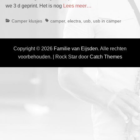
we 3 d geprint. Het is nog
Lees meer…
Categorieën
Tags
Camper klusjes
camper
,
electra
,
usb
,
usb in camper
Copyright © 2026
Familie van Eijsden
. Alle rechten
voorbehouden. | Rock Star door
Catch Themes