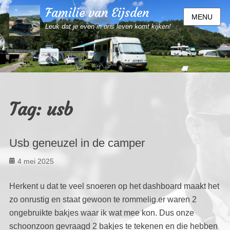
Familie van Eijsden
MENU
Leuk dat je even in ons leven komt kijken!
Tag:
usb
Usb geneuzel in de camper
Geplaatst
4 mei 2025
op
Herkent u dat te veel snoeren op het dashboard maakt het
zo onrustig en staat gewoon te rommelig.er waren 2
ongebruikte bakjes waar ik wat mee kon. Dus onze
schoonzoon gevraagd 2 bakjes te tekenen en die hebben