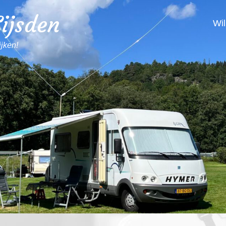
ijsden
Wi
ijken!