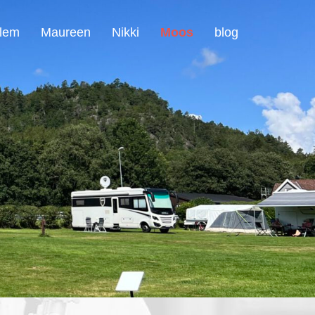
llem
Maureen
Nikki
Moos
blog