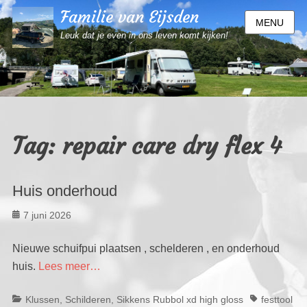
Familie van Eijsden
MENU
Leuk dat je even in ons leven komt kijken!
Tag:
repair care dry flex 4
Huis onderhoud
Geplaatst
7 juni 2026
op
Nieuwe schuifpui plaatsen , schelderen , en onderhoud
huis.
Lees meer…
Categorieën
Tags
Klussen
,
Schilderen
,
Sikkens Rubbol xd high gloss
festtool