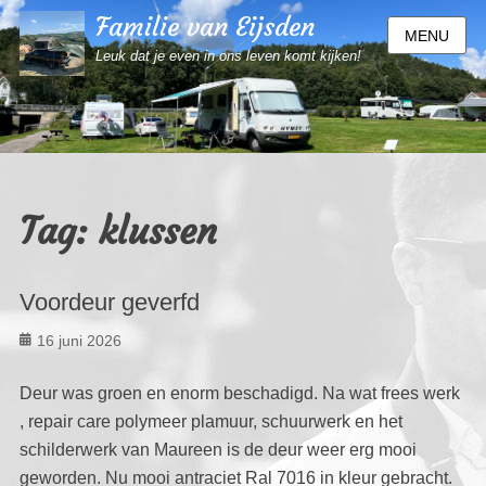
Familie van Eijsden
MENU
Leuk dat je even in ons leven komt kijken!
Tag:
klussen
Voordeur geverfd
Geplaatst
16 juni 2026
op
Deur was groen en enorm beschadigd. Na wat frees werk
, repair care polymeer plamuur, schuurwerk en het
schilderwerk van Maureen is de deur weer erg mooi
geworden. Nu mooi antraciet Ral 7016 in kleur gebracht.