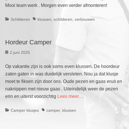
Mooi team werk . Morgen even verder afmonteren!
Categorieën
Tags
Schilderen
klussen
,
schilderen
,
verbouwen
Hordeur Camper
Geplaatst
2 juni 2025
op
Op vakantie zijn is ook soms even klussen. De hoordeur
zaten gaten in was duidelijk versleten. Nou ja dat klusje
moet te fiksen zijn door ons. Oude pezen en gaas eruit en
naknippen met nieuw gaas . Uiteindelijk weer de pezen
erin en uiterst voorzichtig
Lees meer…
Categorieën
Tags
Camper klusjes
camper
,
klussen