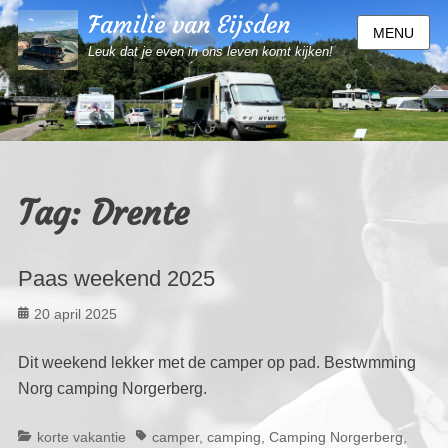
Familie van Eijsden
MENU
Leuk dat je even in ons leven komt kijken!
Tag:
Drente
Paas weekend 2025
Geplaatst
20 april 2025
op
Dit weekend lekker met de camper op pad. Bestwmming
Norg camping Norgerberg.
Categorieën
Tags
korte vakantie
camper
,
camping
,
Camping Norgerberg
,