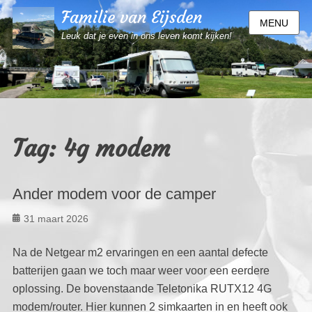
Familie van Eijsden
MENU
Leuk dat je even in ons leven komt kijken!
Tag:
4g modem
Ander modem voor de camper
Geplaatst
31 maart 2026
op
Na de Netgear m2 ervaringen en een aantal defecte
batterijen gaan we toch maar weer voor een eerdere
oplossing. De bovenstaande Teletonika RUTX12 4G
modem/router. Hier kunnen 2 simkaarten in en heeft ook