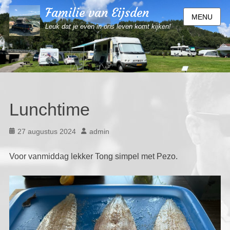
Familie van Eijsden
MENU
Leuk dat je even in ons leven komt kijken!
Lunchtime
Geplaatst
Auteur
27 augustus 2024
admin
op
Voor vanmiddag lekker Tong simpel met Pezo.