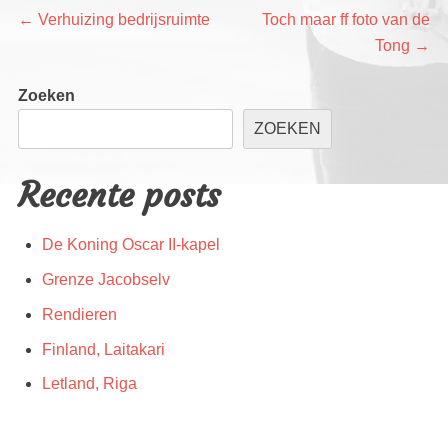
Bericht
Vorig
Volgend
←
Verhuizing bedrijsruimte
Toch maar ff foto van de
bericht:
bericht:
Tong
→
navigatie
Zoeken
ZOEKEN
Recente posts
De Koning Oscar II-kapel
Grenze Jacobselv
Rendieren
Finland, Laitakari
Letland, Riga