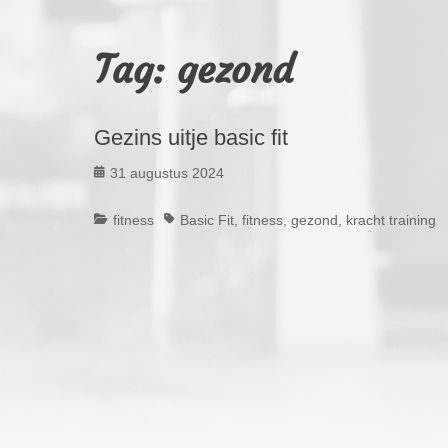
Tag:
gezond
Gezins uitje basic fit
Geplaatst
31 augustus 2024
op
Categorieën
Tags
fitness
Basic Fit
,
fitness
,
gezond
,
kracht training