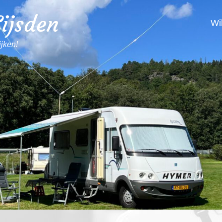
ijsden
Wi
ijken!