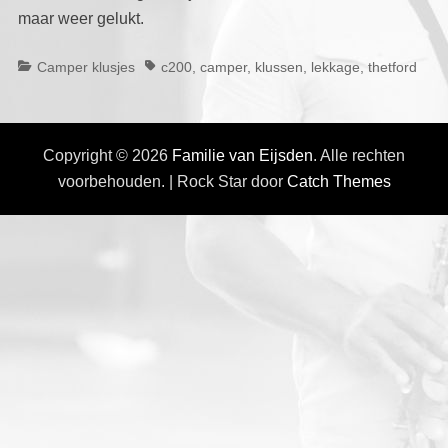
maar weer gelukt.
Categorieën
Tags
Camper klusjes
c200
,
camper
,
klussen
,
lekkage
,
thetford
Copyright © 2026
Familie van Eijsden
. Alle rechten
voorbehouden. | Rock Star door
Catch Themes