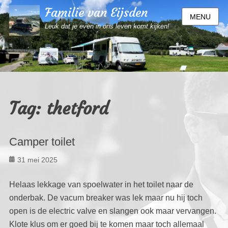
Familie van Eijsden
MENU
Leuk dat je even in ons leven komt kijken!
Tag:
thetford
Camper toilet
Geplaatst
31 mei 2025
op
Helaas lekkage van spoelwater in het toilet naar de
onderbak. De vacum breaker was lek maar nu hij toch
open is de electric valve en slangen ook maar vervangen.
Klote klus om er goed bij te komen maar toch allemaal